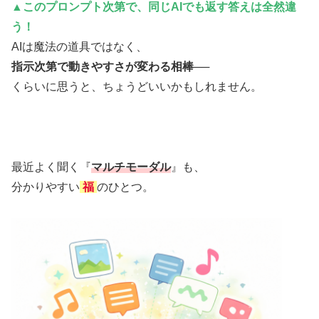
▲この
プロンプト
次第で、同じAIでも返す答えは全然違
う！
AIは魔法の道具ではなく、
指示次第で動きやすさが変わる相棒──
くらいに思うと、ちょうどいいかもしれません。
最近よく聞く『
マルチモーダル
』も、
分かりやすい
福
のひとつ。