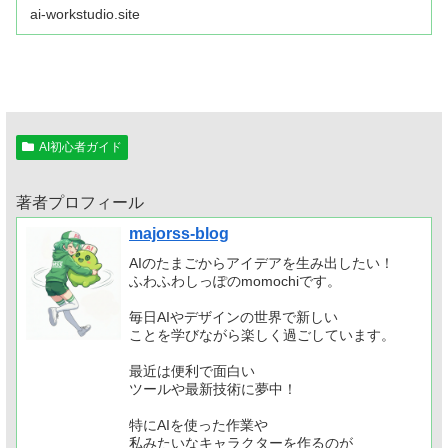
説じゃなくて、ちゃんと元ネタがある(しかも公式)タイ
ai-workstudio.site
プ。しかもコピペで試せる...
AI初心者ガイド
著者プロフィール
majorss-blog
AIのたまごからアイデアを生み出したい！
ふわふわしっぽのmomochiです。
毎日AIやデザインの世界で新しい
ことを学びながら楽しく過ごしています。
最近は便利で面白い
ツールや最新技術に夢中！
特にAIを使った作業や
私みたいなキャラクターを作るのが