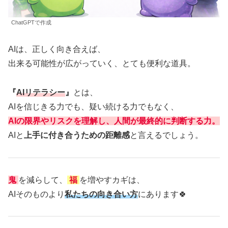
ChatGPTで作成
AIは、正しく向き合えば、
出来る可能性が広がっていく、とても便利な道具。
『
AIリテラシー
』
とは、
AIを信じきる力でも、疑い続ける力でもなく、
AIの限界やリスクを理解し、人間が最終的に判断する力。
AIと
上手に付き合うための距離感
と言えるでしょう。
鬼
を減らして、
福
を増やすカギは、
AIそのものより
私たちの向き合い方
にあります🍀