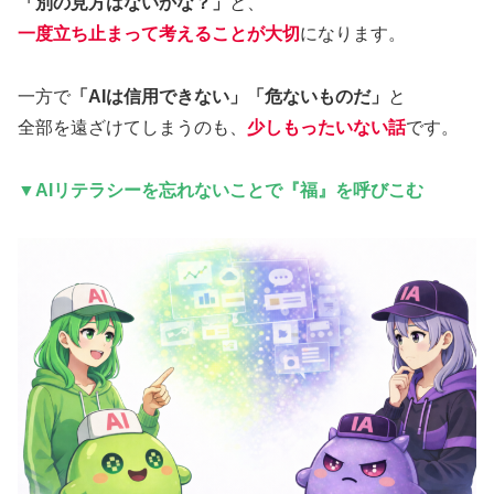
「別の見方はないかな？」
と、
一度立ち止まって考えることが大切
になります。
一方で
「AIは信用できない」「危ないものだ」
と
全部を遠ざけてしまうのも、
少しもったいない話
です。
▼AIリテラシーを忘れないことで
『福』を呼びこむ