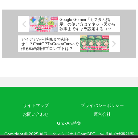
Google Gemini「カスタム指
示」の使い方は？ネット民から
執事までキャラ設定するコツを
徹底解説
アイデアから映像までAI任
せ！？ChatGPT×Grok×Canvaで
作る動画制作プロンプトは？
サイトマップ
プライバシーポリシー
お問い合わせ
運営会社
GrokAni特集
Copyright © 2025 AIワークスタジオ | ChatGPT・生成AIで仕事効率