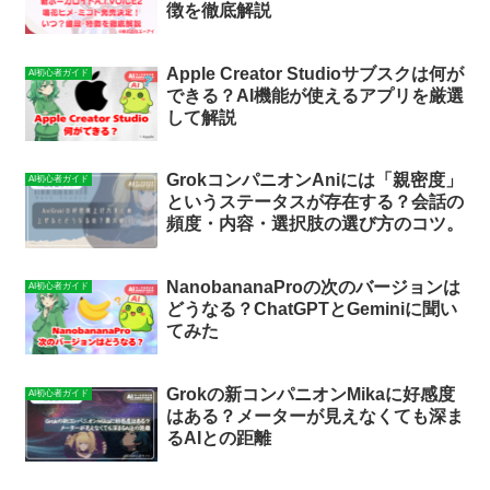
徴を徹底解説
Apple Creator Studioサブスクは何が
AI初心者ガイド
できる？AI機能が使えるアプリを厳選
して解説
GrokコンパニオンAniには「親密度」
AI初心者ガイド
というステータスが存在する？会話の
頻度・内容・選択肢の選び方のコツ。
NanobananaProの次のバージョンは
AI初心者ガイド
どうなる？ChatGPTとGeminiに聞い
てみた
Grokの新コンパニオンMikaに好感度
AI初心者ガイド
はある？メーターが見えなくても深ま
るAIとの距離