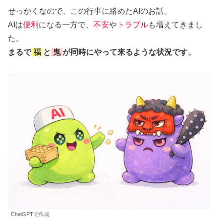
せっかくなので、この行事に絡めたAIのお話。
AIは
便利
になる一方で、
不安
や
トラブル
も増えてきまし
た。
まるで
福
と
鬼
が同時にやって来るような状況です。
ChatGPTで作成