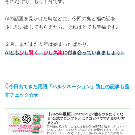
それだけで、もう十分です。
AIの話題を見かけた時などに、今回の鬼と福の話を
少し思い出してもらえたら、それはとても幸福です♪
２月。まだまだ今年は始まったばかり。
AIとも
少し賢く
、
少し気楽に
付き合っていきましょう
✨
👇
今日出てきた用語「ハルシネーション」防止の記事も是
非チェック
☆★
【2025年最新】ChatGPTが“嘘をつきにくくな
る”公式プロンプトとは？コピペでできるやり方
まとめ
Xを眺めてたら「これ入れるとChatGPTが嘘をつきにくく
なるらしい」っていう“プロンプト”が流れてきて、え、な
にそれ…！？ってなりました。調べてみるとただの都市伝