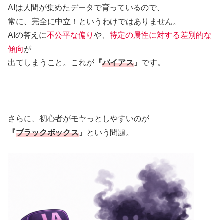
AIは人間が集めたデータで育っているので、
常に、完全に中立！というわけではありません。
AIの答えに
不公平な偏り
や、
特定の属性に対する差別的な
傾向
が
出てしまうこと。これが
『
バイアス
』
です。
さらに、初心者がモヤっとしやすいのが
『
ブラックボックス
』
という問題。