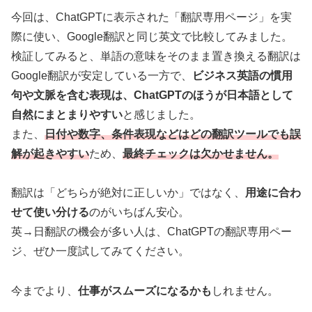
今回は、ChatGPTに表示された「翻訳専用ページ」を実
際に使い、Google翻訳と同じ英文で比較してみました。
検証してみると、単語の意味をそのまま置き換える翻訳は
Google翻訳が安定している一方で、
ビジネス英語の慣用
句や文脈を含む表現は、ChatGPTのほうが日本語として
自然にまとまりやすい
と感じました。
また、
日付や数字、条件表現などはどの翻訳ツールでも誤
解が起きやすい
ため、
最終チェックは欠かせません。
翻訳は「どちらが絶対に正しいか」ではなく、
用途に合わ
せて使い分ける
のがいちばん安心。
英→日翻訳の機会が多い人は、ChatGPTの翻訳専用ペー
ジ、ぜひ一度試してみてください。
今までより、
仕事がスムーズになるかも
しれません。