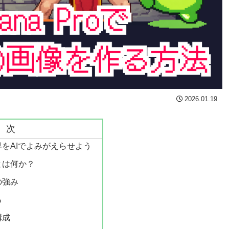
2026.01.19
目次
をAIでよみがえらせよう
とは何か？
oの強み
る
構成