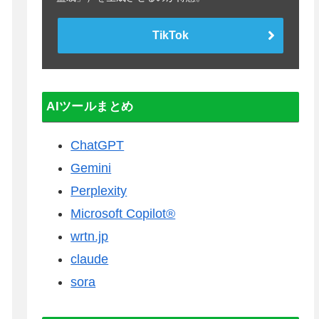
TikTok
AIツールまとめ
ChatGPT
Gemini
Perplexity
Microsoft Copilot®
wrtn.jp
claude
sora