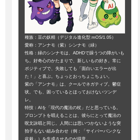
種族：豆の妖精（デジタル進化型:mOS/1.05）
愛称：アンナモ（紫）シンナモ（緑）
性格：緑のシンナモは、ADHDで躁うつの障がいも
ち。好奇心のかたまりで、新しいもの好き。常に
ポジティブで、失敗しても「面白いエラーが出
た！」と喜ぶ。ちょっとおっちょこちょい。
紫の「アンナモ」は、クールでネガティブ。鬱症
状。でも、困っているとほっておけないツンデ
レ。
特技：AIを「現代の魔法の杖」だと思っている。
プロンプトを唱えることは、彼らにとって魔法の
呪文詠唱と同じ。人間には思いつかないような突
拍子もない組み合わせ（例：「サイバーパンクな
盆栽」）を生成させるのが得意。