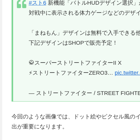
#スト6
新機能「バトルHUDデザイン選択」が1
対戦中に表示される体力ゲージなどのデザ
「まねもん」デザインは無料で入手できる
下記デザインはSHOPで販売予定！
🥋スーパーストリートファイターII X
⚡ストリートファイターZERO3…
pic.twitt
— ストリートファイター / STREET FIGHTER (
今回のような画像では、ドット絵やピクセル風の
出が重要になります。