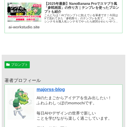
【2025年最新】NanoBanana Proでスマブラ風
「参戦画面」の作り方｜テンプレを使ったプロン
プトも紹介
こんにちは！AIプロンプトに飢えている筆者です！今回は
Xで流れてきた「参戦祭り」のテンプレを見て、「これ、
シンナモ＆擬人化シンナモでやったら絶対かわいいやつで
は？」と思って、Nano Banana Proで試してみました。
ai-workstudio.site
プロンプト
著者プロフィール
majorss-blog
AIのたまごからアイデアを生み出したい！
ふわふわしっぽのmomochiです。
毎日AIやデザインの世界で新しい
ことを学びながら楽しく過ごしています。