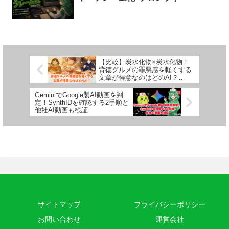
【比較】炭水化物×炭水化物！
背徳グルメの罪悪感を軽くする
文章が得意なのはどのAI？
ChatGPT・Gemini・Grokで検
証【イメージ図も生成】
GeminiでGoogle製AI動画を判
定！SynthIDを確認する2手順と
他社AI動画も検証
サイトマップ
プライバシーポリシー
お問い合わせ
運営会社