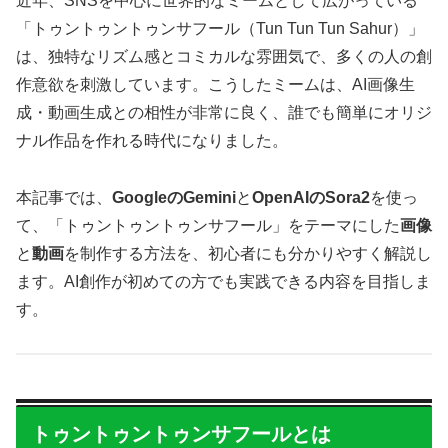
近年、SNSを中心に世界的なミームとして広がっている
「トゥントゥントゥンサフール（Tun Tun Tun Sahur）」
は、独特なリズム感とコミカルな雰囲気で、多くの人の創
作意欲を刺激しています。こうしたミームは、AI画像生
成・動画生成との相性が非常に良く、誰でも簡単にオリジ
ナル作品を作れる時代になりました。
本記事では、
GoogleのGemini
と
OpenAIのSora2
を使っ
て、「トゥントゥントゥンサフール」をテーマにした
画像
と
動画
を制作する方法を、初心者にも分かりやすく解説し
ます。AI創作が初めての方でも実践できる内容を目指しま
す。
トゥントゥントゥンサフールとは