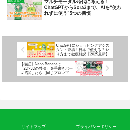
マルチモーダル時代に考える！
AI初心者ガイド
ChatGPTからSora2まで、AIを“使わ
れずに使う”5つの習慣
ChatGPTにショッピングアシス
タント登場！日本で使える？や
り方まで徹底解説【2025最新】
【検証】Nano Bananaで
「2D×3Dの共演」を手書きポー
ズで試したら【同じプロンプト
で別世界線が！？】
サイトマップ
プライバシーポリシー