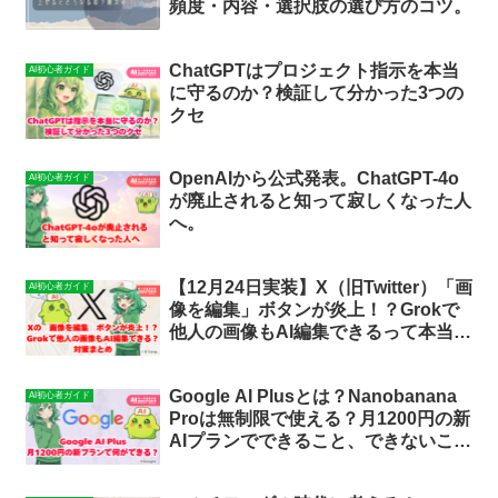
頻度・内容・選択肢の選び方のコツ。
ChatGPTはプロジェクト指示を本当
AI初心者ガイド
に守るのか？検証して分かった3つの
クセ
OpenAIから公式発表。ChatGPT-4o
AI初心者ガイド
が廃止されると知って寂しくなった人
へ。
【12月24日実装】X（旧Twitter）「画
AI初心者ガイド
像を編集」ボタンが炎上！？Grokで
他人の画像もAI編集できるって本当？
対策まとめ
Google AI Plusとは？Nanobanana
AI初心者ガイド
Proは無制限で使える？月1200円の新
AIプランでできること、できないこと
まとめ