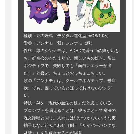
種族：豆の妖精（デジタル進化型:mOS/1.05）
愛称：アンナモ（紫）シンナモ（緑）
性格：緑のシンナモは、ADHDで躁うつの障がいも
ち。好奇心のかたまりで、新しいもの好き。常に
ポジティブで、失敗しても「面白いエラーが出
た！」と喜ぶ。ちょっとおっちょこちょい。
紫の「アンナモ」は、クールでネガティブ。鬱症
状。でも、困っているとほっておけないツンデ
レ。
特技：AIを「現代の魔法の杖」だと思っている。
プロンプトを唱えることは、彼らにとって魔法の
呪文詠唱と同じ。人間には思いつかないような突
拍子もない組み合わせ（例：「サイバーパンクな
盆栽」）を生成させるのが得意。