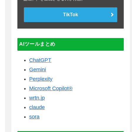
TikTok
AIツールまとめ
ChatGPT
Gemini
Perplexity
Microsoft Copilot®
wrtn.jp
claude
sora