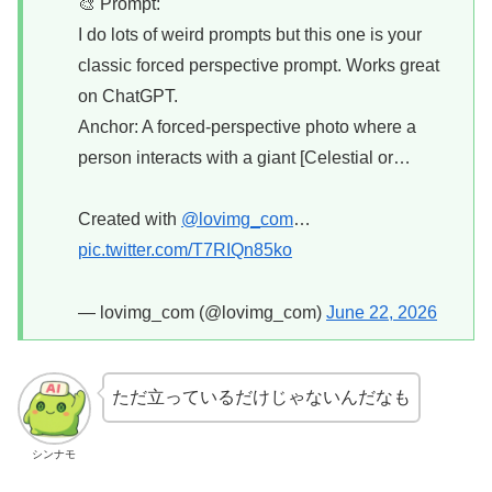
🎨 Prompt:
I do lots of weird prompts but this one is your
classic forced perspective prompt. Works great
on ChatGPT.
Anchor: A forced-perspective photo where a
person interacts with a giant [Celestial or…
Created with
@lovimg_com
…
pic.twitter.com/T7RIQn85ko
— lovimg_com (@lovimg_com)
June 22, 2026
ただ立っているだけじゃないんだなも
シンナモ