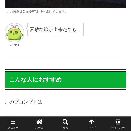
この画像はChatGPTより生成しています。
素敵な絵が出来たなも！
シンナモ
こんな人におすすめ
このプロンプトは、
AI画像生成を楽しみたい方
SNS映えする作品を作りたい方
メニュー
ホーム
検索
トップ
サイドバー