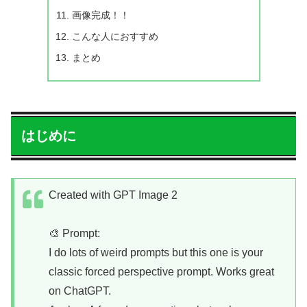
画像完成！！
こんな人におすすめ
まとめ
はじめに
Created with GPT Image 2
🎨 Prompt:
I do lots of weird prompts but this one is your
classic forced perspective prompt. Works great
on ChatGPT.